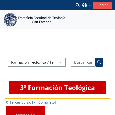
Salta al contenido principal
Selector de búsque
Entrar
Buscar cur
Categorías
Buscar c
0-Tercer curso [FT Completo]