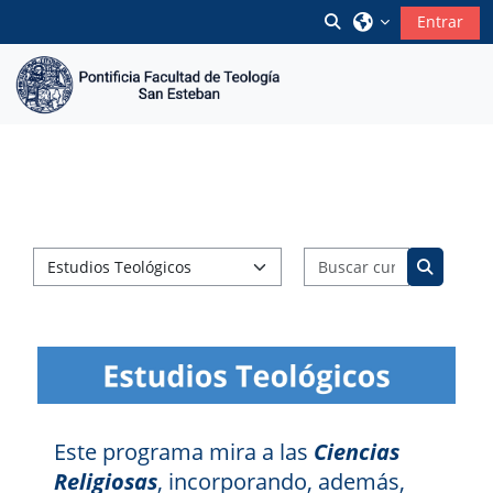
Salta al contenido principal
Selector de búsque
Entrar
Buscar cur
Categorías
Buscar c
Este programa mira a las
Ciencias
Religiosas
, incorporando, además,